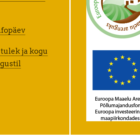
nfopäev
ulek ja kogu
gustil