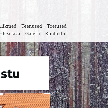
Liikmed
Teenused
Toetused
 hea tava
Galerii
Kontaktid