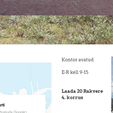
Kontor avatud
E-R kell 9-15
Laada 20 Rakvere
4. korrus
rti
 nõustuda Google'i