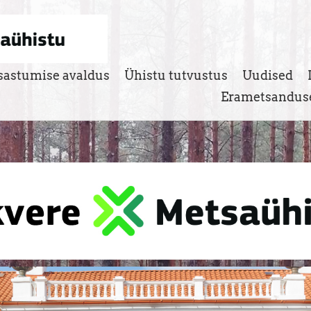
sastumise avaldus
Ühistu tutvustus
Uudised
Erametsanduse