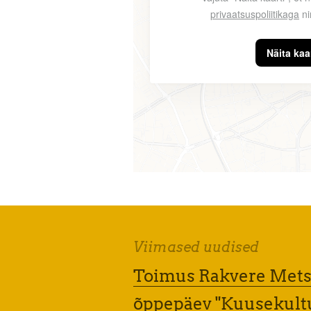
privaatsuspoliitikaga
ni
Näita kaar
Viimased uudised
Toimus Rakvere Mets
õppepäev "Kuusekult