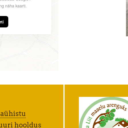
ng näha kaarti.
ti
aühistu
uuri hooldus