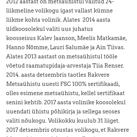
2012 aastast on metsaühistul valitud 24-
liikmeline volikogu igast vallast kümne
liikme kohta volinik. Alates 2014 aasta
üldkoosolekul valiti uus juhatus
koosseisus Kalev Jaanson, Meelis Matkamäe,
Hanno Nõmme, Lauri Salumäe ja Ain Tiivas.
Alates 2013 aastast on metsaühistul tööle
võetud raamatupidaja-arvestaja Tiia Renser.
2014. aasta detsembris taotles Rakvere
Metsaühistu uuesti FSC 100% sertifikaadi,
olles esimene metsaühistu, kellel sertifikaat
senini kehtib. 2017 aasta volinike koosolekul
uuendati ühistu põhikirja ja sellega seoses
valiti nõukogu. Volikokku kuulub 31 liiget.
2017 detsembris otsustas volikogu, et Rakvere