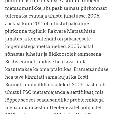
piirkonnast on ühistusse astunud rohkem
metsaomanikke, siis peab samast piirkonnast
tulema ka esindaja ühistu juhatusse. 2006.
aastast kuni 2011 oli ühistul palgaline
piirkonna tugiisik. Rakvere Metsaühistu
juhatus ja konsulendid on pikaaegsete
kogemustega metsamehed. 2005 aastal
sõnastas juhatus ja üldkoosolek esimesena
Eestis erametsanduse hea tava, mida
kasutatakse ka oma praktikas. Erametsanduse
hea tava kinnitati sama kujul ka Eesti
Erametsaliidu üldkoosolekul. 2006. aastal oli
ühistul FSC metsamajandaja sertifikaat, mis
lõppes seoses seadusandlike probleemidega
metsaomanikest mitteolenevatel põhjustel.