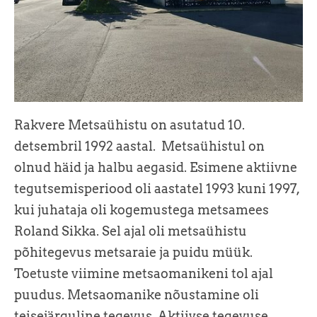
Rakvere Metsaühistu on asutatud 10.
detsembril 1992 aastal. Metsaühistul on
olnud häid ja halbu aegasid. Esimene aktiivne
tegutsemisperiood oli aastatel 1993 kuni 1997,
kui juhataja oli kogemustega metsamees
Roland Sikka. Sel ajal oli metsaühistu
põhitegevus metsaraie ja puidu müük.
Toetuste viimine metsaomanikeni tol ajal
puudus. Metsaomanike nõustamine oli
teisejärguline tegevus. Aktiivse tegevuse