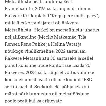
Metsaühistu peab kuuluma Eesti
Erametsaliitu. 2019 aasta augustis toimus
Rakvere Kirikuplatsil "Kogu pere metsapäev",
mille üks korraldajatest oli Rakvere
Metsaühistu. Hetkel on metsaühistu juhatus
neljaliikmeline (Meelis Matkamäe, Tiia
Renser, Rene Puhke ja Helina Vara) ja
nõukogu viieliikmeline. 2022 aastal sai
Rakvere Metsaühistu 30 aastaseks ja sellel
puhul kolisime uude kontorisse Laada 20
Rakveres. 2023 aasta sügisel võttis volinike
koosolek uuesti vastu otsuse loobuda FSC
sertifikaadist. Seekordseks põhjuseks oli
märgi nõrk tunnustus nii metsatööstuse
poole pealt kui ka erinevate