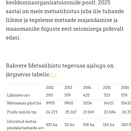
keskkonnaorganisatsioonide poolt. 2025
aastal on meie metsaühistus juba üle tuhande
liikme ja tegeleme metsade majandamise ja
maaomanike õiguste eest seismisega pidevalt
edasi.
Rakvere Metsaühistu tegevuse ajalugu on
järgnevas tabelis:
↑ ↑
2012
2013
2014
2015
2016
Liikmete arv
290
359
425
523
578
Metsamaa pind ha
8955
9802
11214
14621
15432
Puidu müük tm
24 273
25 267
21 569
22 684
26 7
Istutatud metsa
103 ha
111 ha
158 ha
126 ha
280 
pindala/taimede arv