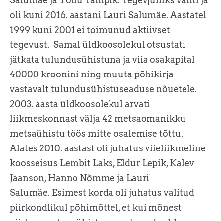
Salumäe ja Tõnu Tampik. Tegevjuhiks valiti ja
oli kuni 2016. aastani Lauri Salumäe. Aastatel
1999 kuni 2001 ei toimunud aktiivset
tegevust. Samal üldkoosolekul otsustati
jätkata tulundusühistuna ja viia osakapital
40000 kroonini ning muuta põhikirja
vastavalt tulundusühistuseaduse nõuetele.
2003. aasta üldkoosolekul arvati
liikmeskonnast välja 42 metsaomanikku
metsaühistu töös mitte osalemise tõttu.
Alates 2010. aastast oli juhatus viieliikmeline
koosseisus Lembit Laks, Eldur Lepik, Kalev
Jaanson, Hanno Nõmme ja Lauri
Salumäe. Esimest korda oli juhatus valitud
piirkondlikul põhimõttel, et kui mõnest