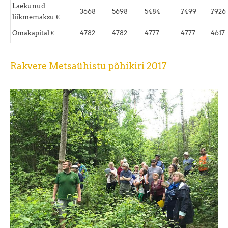
Laekunud
3668
5698
5484
7499
7926
liikmemaksu €
Omakapital €
4782
4782
4777
4777
4617
Rakvere Metsaühistu põhikiri 2017