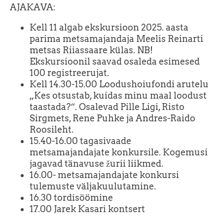
AJAKAVA:
Kell 11 algab ekskursioon 2025. aasta
parima metsamajandaja Meelis Reinarti
metsas Riiassaare külas. NB!
Ekskursioonil saavad osaleda esimesed
100 registreerujat.
Kell 14.30-15.00 Loodushoiufondi arutelu
„Kes otsustab, kuidas minu maal loodust
taastada?“. Osalevad Pille Ligi, Risto
Sirgmets, Rene Puhke ja Andres-Raido
Roosileht.
15.40-16.00 tagasivaade
metsamajandajate konkursile. Kogemusi
jagavad tänavuse žurii liikmed.
16.00- metsamajandajate konkursi
tulemuste väljakuulutamine.
16.30 tordisöömine
17.00 Jarek Kasari kontsert