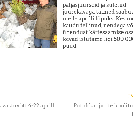
paljasjuurseid ja suletud
juurekavaga taimed saabu
meile aprilli lõpuks. Kes m
kaudu tellinud, nendega v
ühendust kättesaamise osa
kevad istutame ligi 500 00
puud.
E
J
astuvõtt 4-22 aprill
Putukkahjurite koolitu