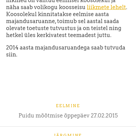
liikmed on valitud eelmisel koosolekul ja
näha saab volikogu koosseisu
liikmete lehelt
.
Koosolekul kinnitatakse eelmise aasta
majandusaruanne, toimub sel aastal saada
olevate toetuste tutvustus ja on teistel ning
hetkel üles kerkivatest teemadest juttu.
2014 aasta majandusaruandega saab tutvuda
siin.
EELMINE
Puidu mõõtmise õppepäev 27.02.2015
JÄRGMINE