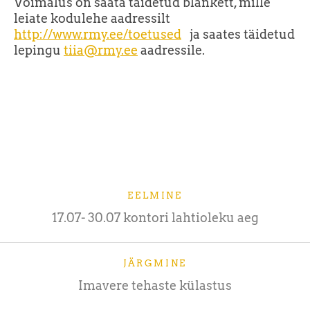
Võimalus on saata täidetud blankett, mille
leiate kodulehe aadressilt
http://www.rmy.ee/toetused
ja saates täidetud
lepingu
tiia@rmy.ee
aadressile.
EELMINE
17.07- 30.07 kontori lahtioleku aeg
JÄRGMINE
Imavere tehaste külastus