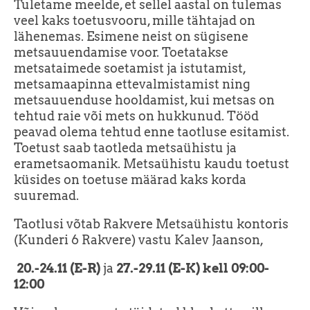
Tuletame meelde, et sellel aastal on tulemas
veel kaks toetusvooru, mille tähtajad on
lähenemas. Esimene neist on sügisene
metsauuendamise voor. Toetatakse
metsataimede soetamist ja istutamist,
metsamaapinna ettevalmistamist ning
metsauuenduse hooldamist, kui metsas on
tehtud raie või mets on hukkunud. Tööd
peavad olema tehtud enne taotluse esitamist.
Toetust saab taotleda metsaühistu ja
erametsaomanik. Metsaühistu kaudu toetust
küsides on toetuse määrad kaks korda
suuremad.
Taotlusi võtab Rakvere Metsaühistu kontoris
(Kunderi 6 Rakvere) vastu Kalev Jaanson,
20.-24.11 (E-R)
ja
27.-29.11 (E-K) kell 09:00-
12:00